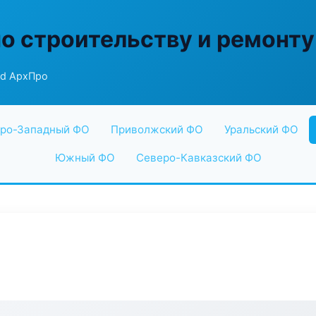
по строительству и ремонту
ild АрхПро
ро-Западный ФО
Приволжский ФО
Уральский ФО
Южный ФО
Северо-Кавказский ФО