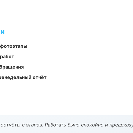
ми
 фотоэтапы
 работ
обращения
женедельный отчёт
оотчёты с этапов. Работать было спокойно и предсказ