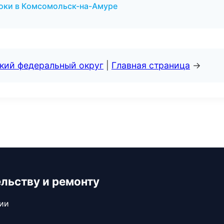
оки в Комсомольск-на-Амуре
ский федеральный округ
|
Главная страница
→
ельству и ремонту
сии