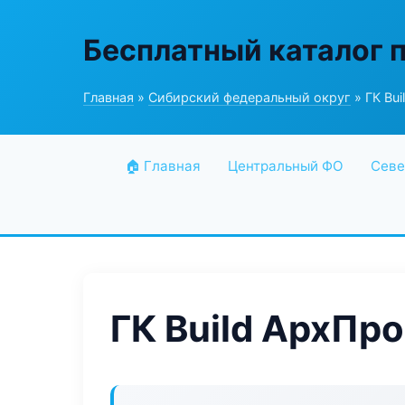
Бесплатный каталог 
Главная
»
Сибирский федеральный округ
» ГК Bu
🏠 Главная
Центральный ФО
Севе
ГК Build АрхПро