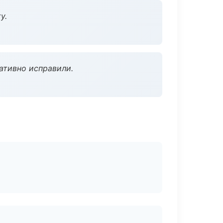
у.
ативно исправили.