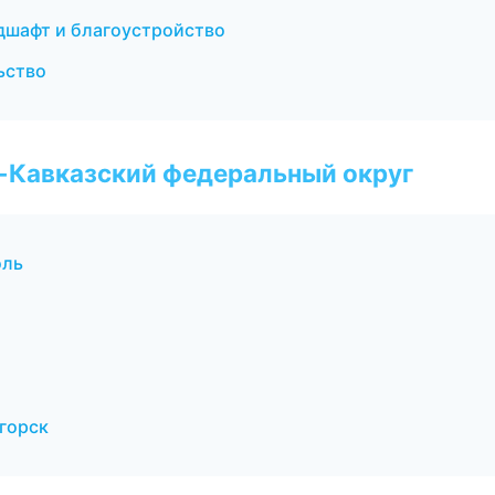
дшафт и благоустройство
ьство
о-Кавказский федеральный округ
оль
горск