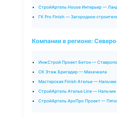
СтройАртель House Интерьер — Лан
ГК Pro Finish — Загородное строител
Компании в регионе: Север
ИнжСтрой Проект Бетон — Ставроп
СК Этаж Бригадир — Махачкала
Мастерская Finish Ателье — Нальчик
СтройАртель Ателье Line — Нальчик
СтройАртель АрхПро Проект — Пяти