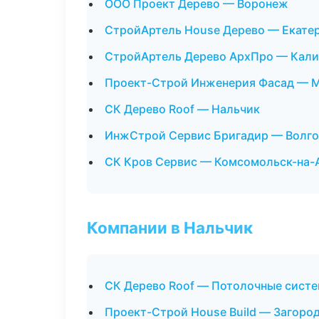
ООО Проект Дерево — Воронеж
СтройАртель House Дерево — Екате
СтройАртель Дерево АрхПро — Кали
Проект-Строй Инженерия Фасад — 
СК Дерево Roof — Нальчик
ИнжСтрой Сервис Бригадир — Волго
СК Кров Сервис — Комсомольск-на-
Компании в Нальчик
СК Дерево Roof — Потолочные сист
Проект-Строй House Build — Загоро