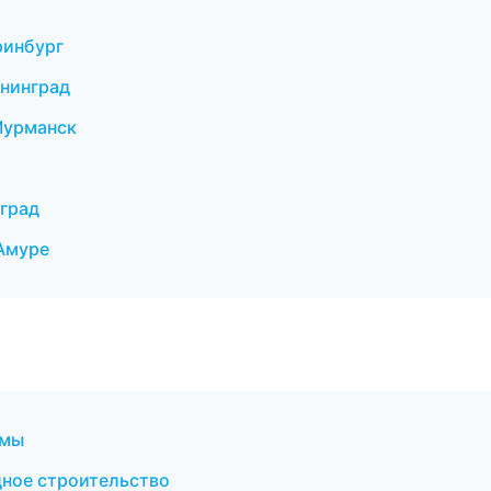
ринбург
нинград
Мурманск
град
Амуре
емы
дное строительство