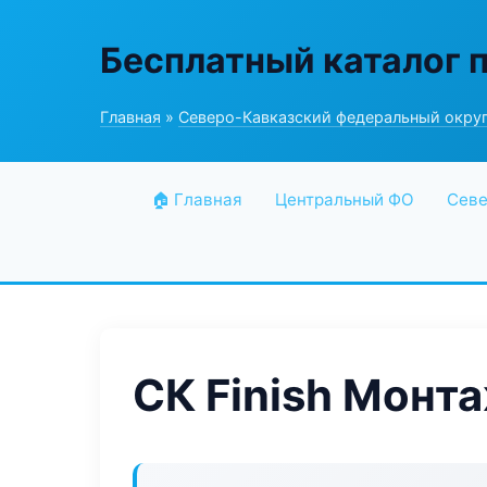
Бесплатный каталог 
Главная
»
Северо-Кавказский федеральный окру
🏠 Главная
Центральный ФО
Севе
СК Finish Монт