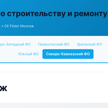
по строительству и ремонту
г
» СК Finish Монтаж
ро-Западный ФО
Приволжский ФО
Уральский ФО
Южный ФО
Северо-Кавказский ФО
аж