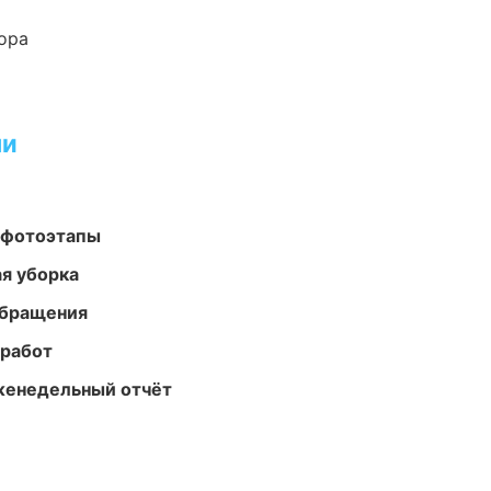
ора
ми
 фотоэтапы
ая уборка
обращения
 работ
женедельный отчёт