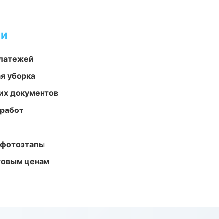
ми
платежей
ая уборка
их документов
 работ
 фотоэтапы
птовым ценам