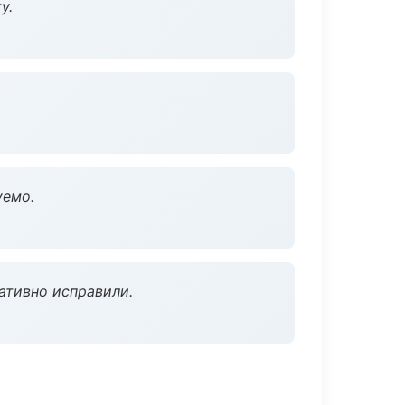
у.
уемо.
ативно исправили.