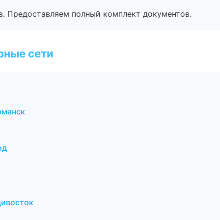
в. Предоставляем полный комплект документов.
рные сети
рманск
од
дивосток