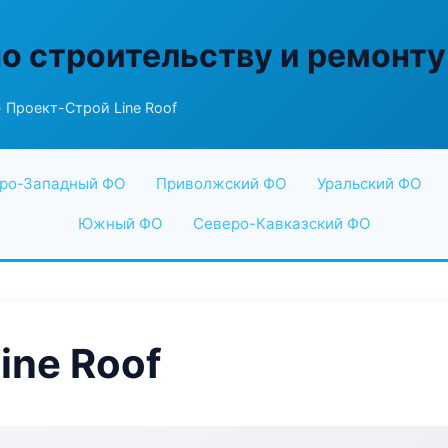
по строительству и ремонту
 Проект-Строй Line Roof
ро-Западный ФО
Приволжский ФО
Уральский ФО
Южный ФО
Северо-Кавказский ФО
ine Roof