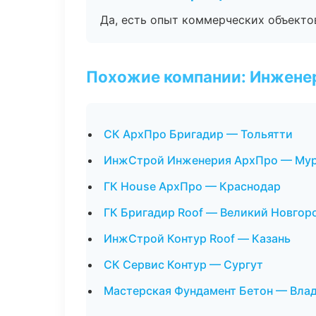
Да, есть опыт коммерческих объекто
Похожие компании: Инжене
СК АрхПро Бригадир — Тольятти
ИнжСтрой Инженерия АрхПро — Му
ГК House АрхПро — Краснодар
ГК Бригадир Roof — Великий Новгор
ИнжСтрой Контур Roof — Казань
СК Сервис Контур — Сургут
Мастерская Фундамент Бетон — Вла