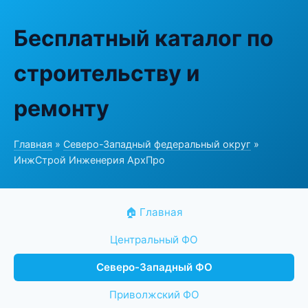
Бесплатный каталог по
строительству и
ремонту
Главная
»
Северо-Западный федеральный округ
»
ИнжСтрой Инженерия АрхПро
🏠 Главная
Центральный ФО
Северо-Западный ФО
Приволжский ФО