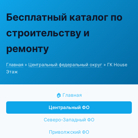
Бесплатный каталог по
строительству и
ремонту
Главная
»
Центральный федеральный округ
» ГК House
Этаж
🏠 Главная
Центральный ФО
Северо-Западный ФО
Приволжский ФО