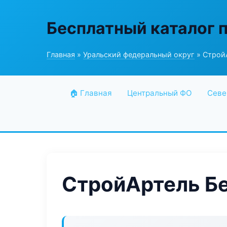
Бесплатный каталог 
Главная
»
Уральский федеральный округ
» Строй
🏠 Главная
Центральный ФО
Севе
СтройАртель Б