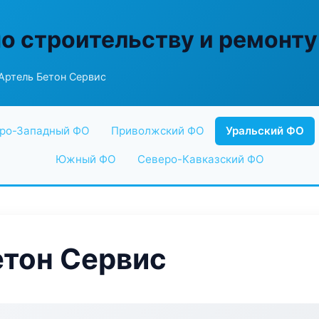
по строительству и ремонту
Артель Бетон Сервис
ро-Западный ФО
Приволжский ФО
Уральский ФО
Южный ФО
Северо-Кавказский ФО
етон Сервис