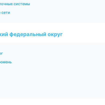
лочные системы
 сети
ский федеральный округ
рг
Тюмень