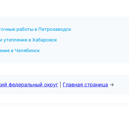
точные работы в Петрозаводск
 утепление в Хабаровск
ение в Челябинск
кий федеральный округ
|
Главная страница
→