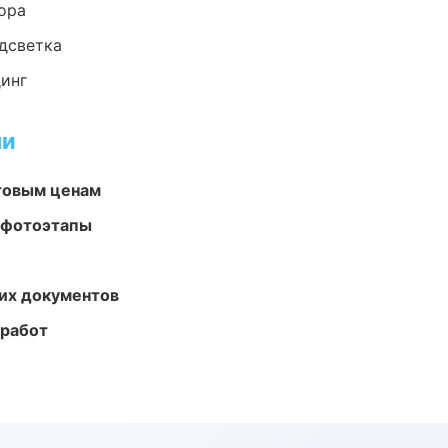
ора
одсветка
динг
ми
птовым ценам
 фотоэтапы
их документов
 работ