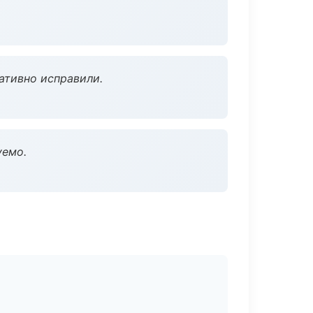
ативно исправили.
уемо.