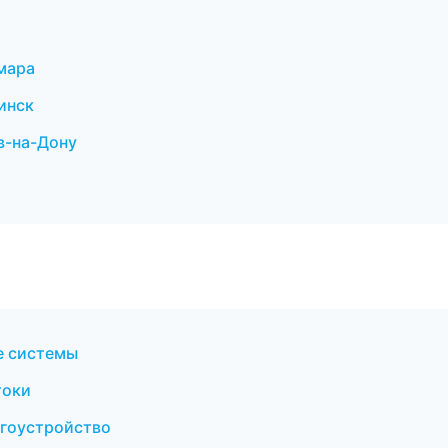
мара
инск
в-на-Дону
е системы
токи
агоустройство