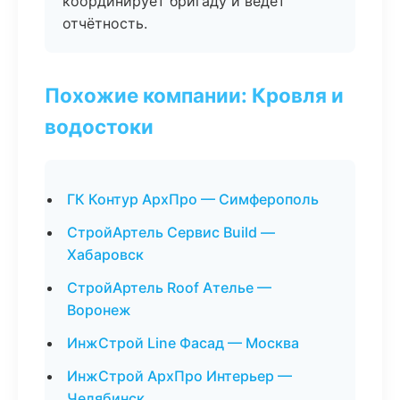
координирует бригаду и ведёт
отчётность.
Похожие компании: Кровля и
водостоки
ГК Контур АрхПро — Симферополь
СтройАртель Сервис Build —
Хабаровск
СтройАртель Roof Ателье —
Воронеж
ИнжСтрой Line Фасад — Москва
ИнжСтрой АрхПро Интерьер —
Челябинск