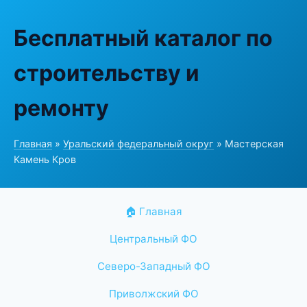
Бесплатный каталог по
строительству и
ремонту
Главная
»
Уральский федеральный округ
» Мастерская
Камень Кров
🏠 Главная
Центральный ФО
Северо-Западный ФО
Приволжский ФО