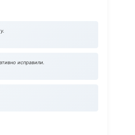
у.
ативно исправили.