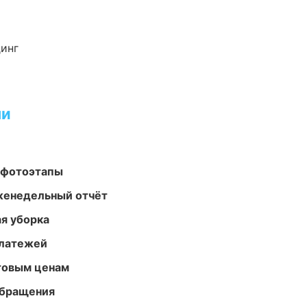
динг
ми
 фотоэтапы
женедельный отчёт
ая уборка
платежей
птовым ценам
обращения