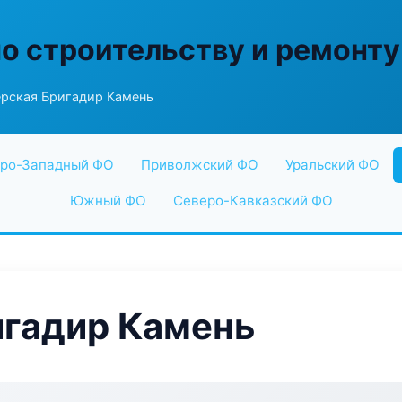
по строительству и ремонту
рская Бригадир Камень
ро-Западный ФО
Приволжский ФО
Уральский ФО
Южный ФО
Северо-Кавказский ФО
игадир Камень