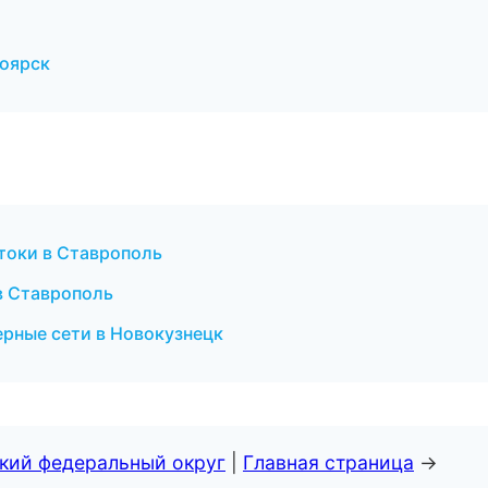
ноярск
токи в Ставрополь
в Ставрополь
ерные сети в Новокузнецк
ский федеральный округ
|
Главная страница
→