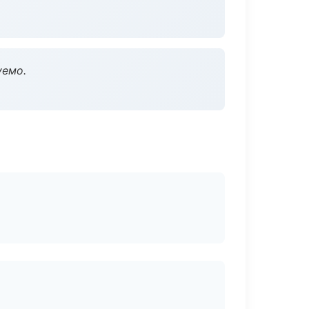
уемо.