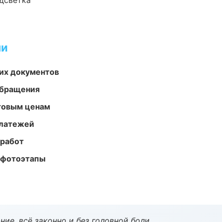
одсветка
ми
их документов
обращения
птовым ценам
платежей
 работ
 фотоэтапы
ие, всё законно и без головной боли.