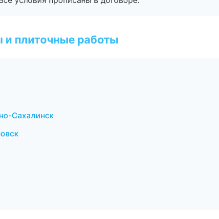
Все условия прописаны в договоре.
 и плиточные работы
но-Сахалинск
новск