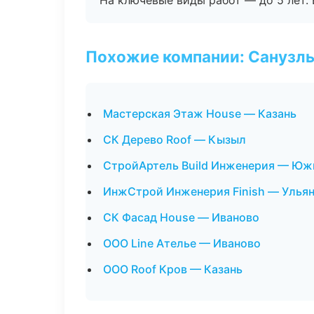
На ключевые виды работ — до 5 лет. 
Похожие компании: Санузлы
Мастерская Этаж House — Казань
СК Дерево Roof — Кызыл
СтройАртель Build Инженерия — Юж
ИнжСтрой Инженерия Finish — Улья
СК Фасад House — Иваново
ООО Line Ателье — Иваново
ООО Roof Кров — Казань