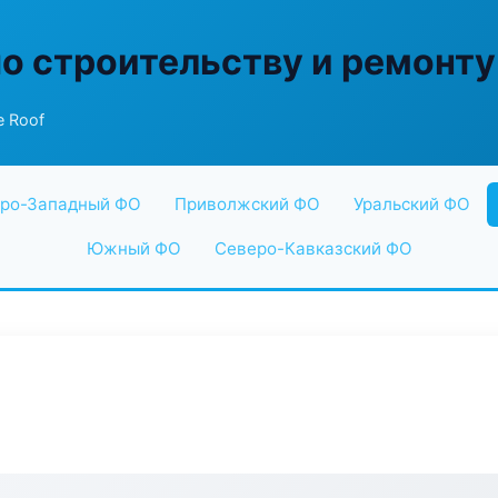
по строительству и ремонту
e Roof
ро-Западный ФО
Приволжский ФО
Уральский ФО
Южный ФО
Северо-Кавказский ФО