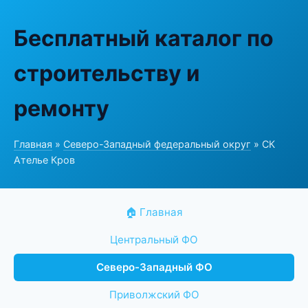
Бесплатный каталог по
строительству и
ремонту
Главная
»
Северо-Западный федеральный округ
» СК
Ателье Кров
🏠 Главная
Центральный ФО
Северо-Западный ФО
Приволжский ФО