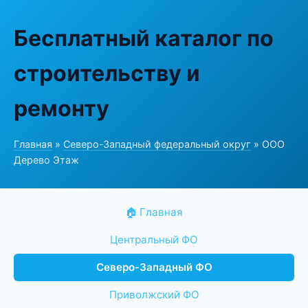
Бесплатный каталог по
строительству и
ремонту
Главная
»
Северо-Западный федеральный округ
» ООО
Дерево Этаж
🏠 Главная
Центральный ФО
Северо-Западный ФО
Приволжский ФО