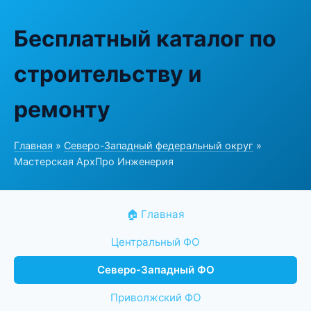
Бесплатный каталог по
строительству и
ремонту
Главная
»
Северо-Западный федеральный округ
»
Мастерская АрхПро Инженерия
🏠 Главная
Центральный ФО
Северо-Западный ФО
Приволжский ФО