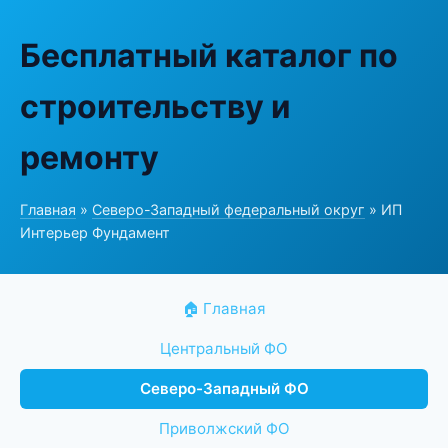
Бесплатный каталог по
строительству и
ремонту
Главная
»
Северо-Западный федеральный округ
» ИП
Интерьер Фундамент
🏠 Главная
Центральный ФО
Северо-Западный ФО
Приволжский ФО