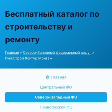
Бесплатный каталог по
строительству и
ремонту
Главная
»
Северо-Западный федеральный округ
»
ИнжСтрой Контур Монтаж
🏠 Главная
Центральный ФО
Северо-Западный ФО
Приволжский ФО