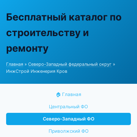
Бесплатный каталог по
строительству и
ремонту
Главная
»
Северо-Западный федеральный округ
»
ИнжСтрой Инженерия Кров
🏠 Главная
Центральный ФО
Северо-Западный ФО
Приволжский ФО