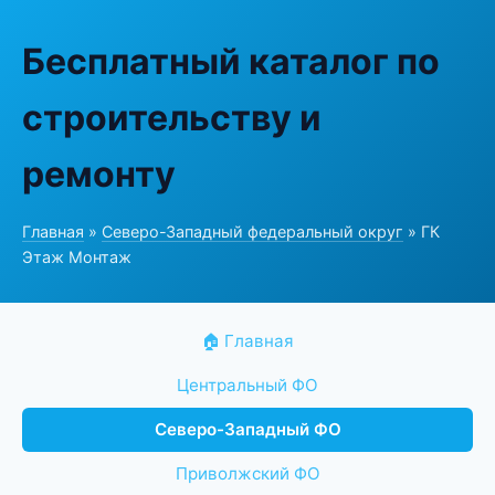
Бесплатный каталог по
строительству и
ремонту
Главная
»
Северо-Западный федеральный округ
» ГК
Этаж Монтаж
🏠 Главная
Центральный ФО
Северо-Западный ФО
Приволжский ФО