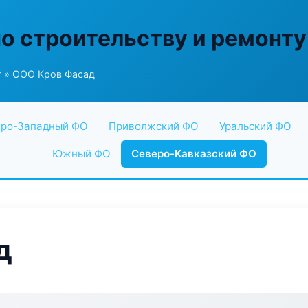
по строительству и ремонту
г
» ООО Кров Фасад
ро-Западный ФО
Приволжский ФО
Уральский ФО
Южный ФО
Северо-Кавказский ФО
д