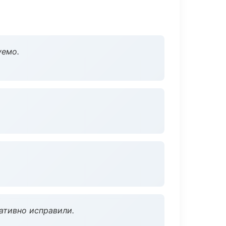
уемо.
ативно исправили.