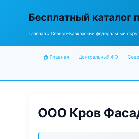
Бесплатный каталог 
Главная
»
Северо-Кавказский федеральный окру
🏠 Главная
Центральный ФО
Севе
ООО Кров Фаса