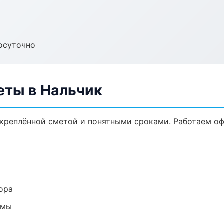
осуточно
еты в Нальчик
акреплённой сметой и понятными сроками. Работаем о
ора
емы