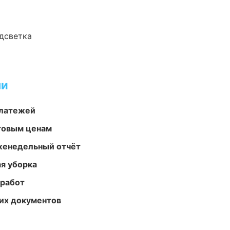
одсветка
ми
платежей
птовым ценам
женедельный отчёт
ая уборка
 работ
их документов