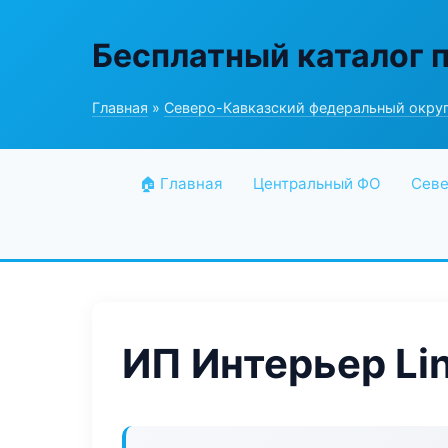
Бесплатный каталог 
Главная
»
Северо-Кавказский федеральный окру
🏠 Главная
Центральный ФО
Севе
ИП Интерьер Li