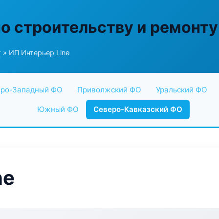
по строительству и ремонту
г
» ИП Интерьер Line
ро-Западный ФО
Приволжский ФО
Уральский ФО
Южный ФО
Северо-Кавказский ФО
ne