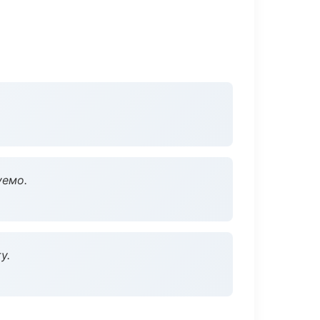
уемо.
у.