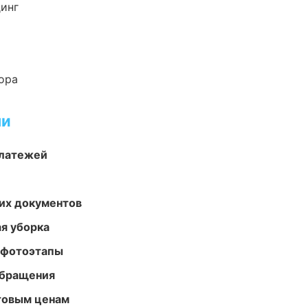
динг
ора
ми
платежей
их документов
ая уборка
 фотоэтапы
обращения
птовым ценам