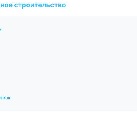
ное строительство
к
овск