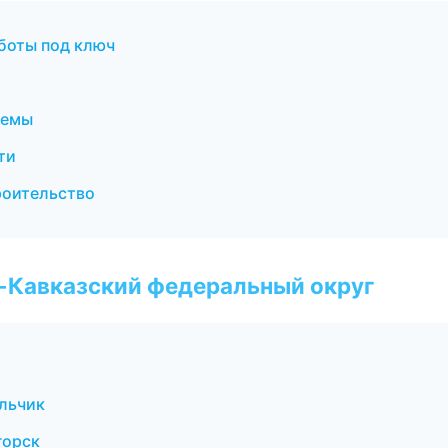
боты под ключ
темы
ти
роительство
о-Кавказский федеральный округ
льчик
горск