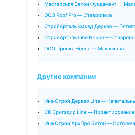
Мастерская Бетон Фундамент — Мах
ООО Roof Pro — Ставрополь
СтройАртель Фасад Дерево — Пятиг
СтройАртель Line House — Ставропо
ООО Проект House — Махачкала
Другие компании
ИнжСтрой Дерево Line — Капитальны
СК Бригадир Line — Проектирование
ИнжСтрой АрхПро Бетон — Потолочн