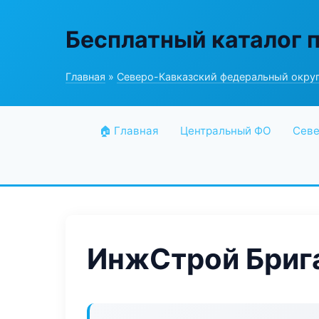
Бесплатный каталог 
Главная
»
Северо-Кавказский федеральный окру
🏠 Главная
Центральный ФО
Севе
ИнжСтрой Бриг