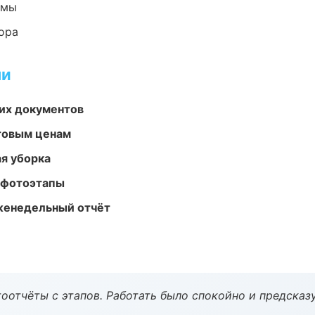
емы
ора
ми
их документов
птовым ценам
ая уборка
 фотоэтапы
женедельный отчёт
оотчёты с этапов. Работать было спокойно и предсказ