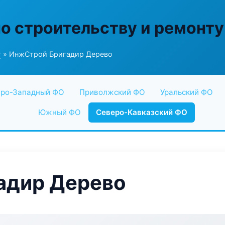
по строительству и ремонту
г
» ИнжСтрой Бригадир Дерево
ро-Западный ФО
Приволжский ФО
Уральский ФО
Южный ФО
Северо-Кавказский ФО
адир Дерево