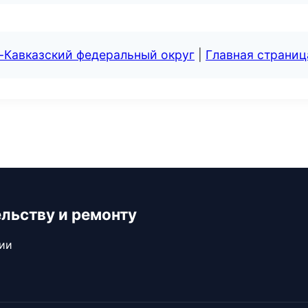
-Кавказский федеральный округ
|
Главная страниц
ельству и ремонту
сии