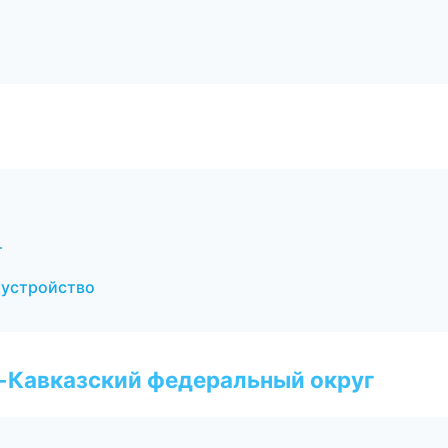
т
оустройство
о-Кавказский федеральный округ