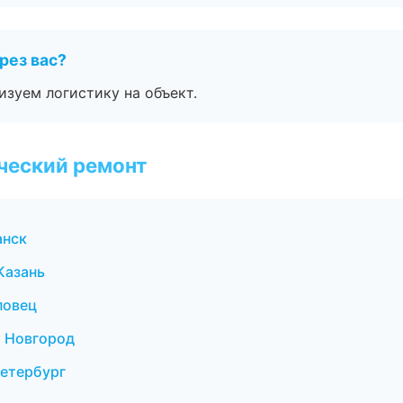
рез вас?
изуем логистику на объект.
ческий ремонт
анск
Казань
повец
й Новгород
етербург