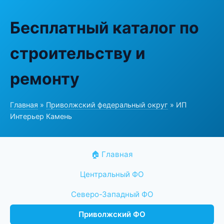
Бесплатный каталог по
строительству и
ремонту
Главная
»
Приволжский федеральный округ
» ИП
Интерьер Камень
🏠 Главная
Центральный ФО
Северо-Западный ФО
Приволжский ФО