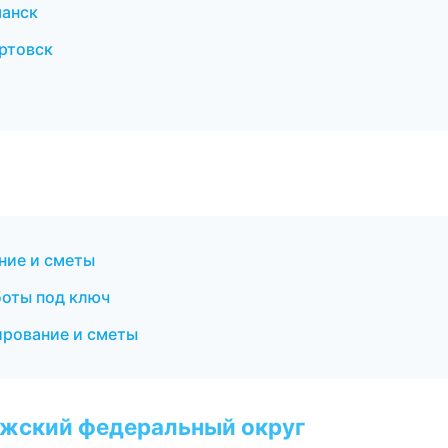
манск
ртовск
ние и сметы
боты под ключ
ирование и сметы
лжский федеральный округ