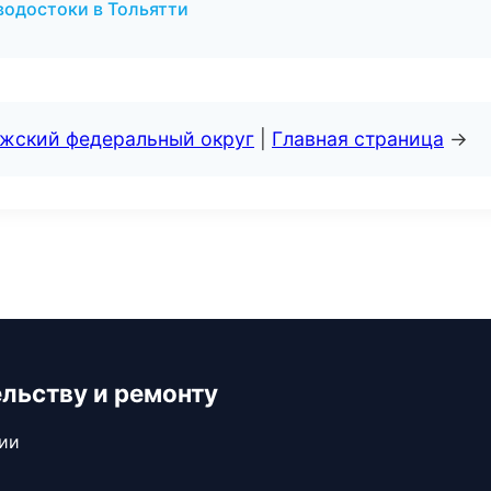
водостоки в Тольятти
лжский федеральный округ
|
Главная страница
→
ельству и ремонту
сии