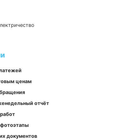
электричество
ми
платежей
птовым ценам
обращения
женедельный отчёт
 работ
 фотоэтапы
их документов