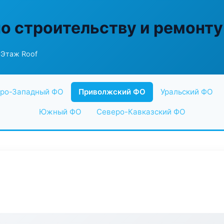
по строительству и ремонту
 Этаж Roof
ро-Западный ФО
Приволжский ФО
Уральский ФО
Южный ФО
Северо-Кавказский ФО