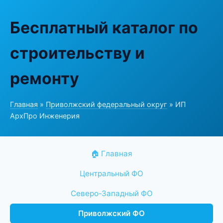
Бесплатный каталог по
строительству и
ремонту
Главная
»
Приволжский федеральный округ
» ИП
АрхПро Инженерия
🏠 Главная
Центральный ФО
Северо-Западный ФО
Приволжский ФО