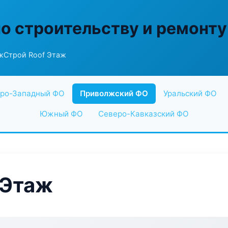
по строительству и ремонту
жСтрой Roof Этаж
ро-Западный ФО
Приволжский ФО
Уральский ФО
Южный ФО
Северо-Кавказский ФО
 Этаж