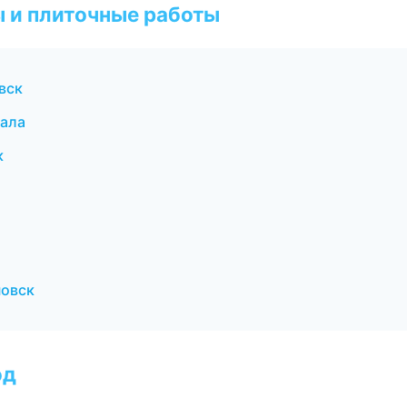
 и плиточные работы
вск
ала
к
новск
од