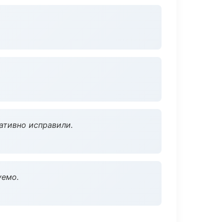
ативно исправили.
уемо.