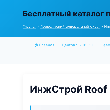
Бесплатный каталог 
Главная
»
Приволжский федеральный округ
» Ин
🏠 Главная
Центральный ФО
Севе
ИнжСтрой Roof