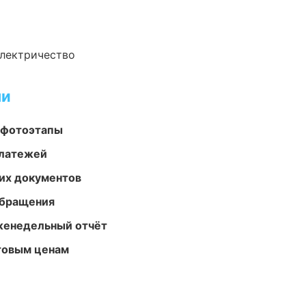
электричество
ми
 фотоэтапы
платежей
их документов
обращения
женедельный отчёт
птовым ценам