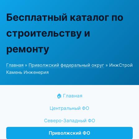
Бесплатный каталог по
строительству и
ремонту
Главная
»
Приволжский федеральный округ
» ИнжСтрой
Камень Инженерия
🏠 Главная
Центральный ФО
Северо-Западный ФО
Приволжский ФО