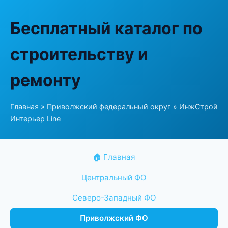
Бесплатный каталог по
строительству и
ремонту
Главная
»
Приволжский федеральный округ
» ИнжСтрой
Интерьер Line
🏠 Главная
Центральный ФО
Северо-Западный ФО
Приволжский ФО