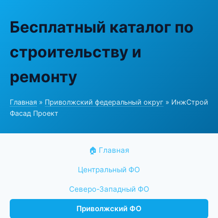
Бесплатный каталог по
строительству и
ремонту
Главная
»
Приволжский федеральный округ
» ИнжСтрой
Фасад Проект
🏠 Главная
Центральный ФО
Северо-Западный ФО
Приволжский ФО