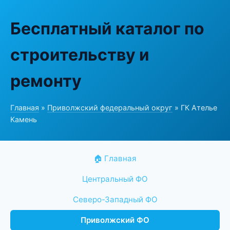
Бесплатный каталог по
строительству и
ремонту
Главная
»
Приволжский федеральный округ
» ГК Ателье
Камень
🏠 Главная
Центральный ФО
Северо-Западный ФО
Приволжский ФО