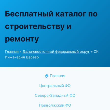
Бесплатный каталог по
строительству и
ремонту
Главная
»
Дальневосточный федеральный округ
» СК
Инженерия Дерево
🏠 Главная
Центральный ФО
Северо-Западный ФО
Приволжский ФО