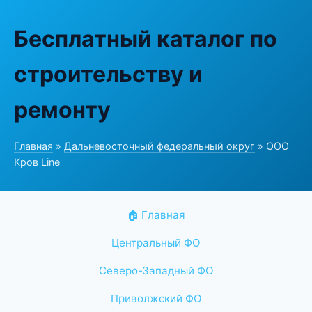
Бесплатный каталог по
строительству и
ремонту
Главная
»
Дальневосточный федеральный округ
» ООО
Кров Line
🏠 Главная
Центральный ФО
Северо-Западный ФО
Приволжский ФО