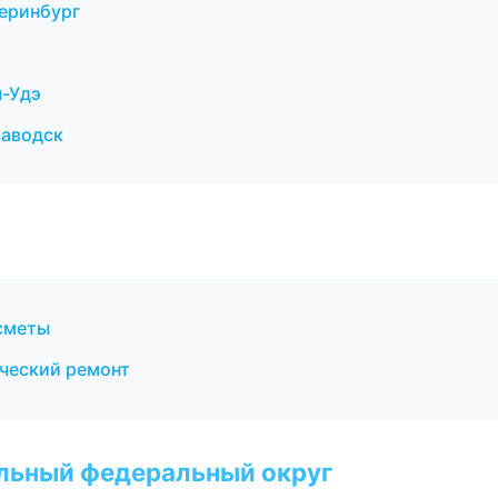
еринбург
н-Удэ
заводск
сметы
ческий ремонт
альный федеральный округ