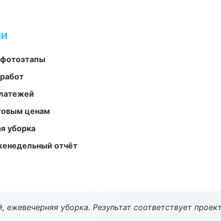
ми
 фотоэтапы
 работ
платежей
птовым ценам
ая уборка
женедельный отчёт
, ежевечерняя уборка. Результат соответствует проект