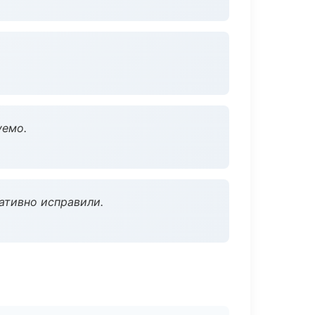
уемо.
ативно исправили.