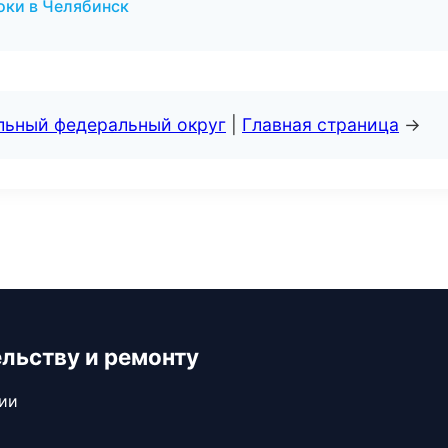
оки в Челябинск
альный федеральный округ
|
Главная страница
→
ельству и ремонту
сии