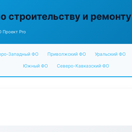
по строительству и ремонту
 Проект Pro
еро-Западный ФО
Приволжский ФО
Уральский ФО
Южный ФО
Северо-Кавказский ФО
o